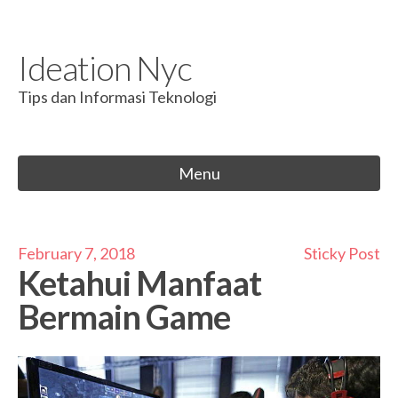
Skip to content
Ideation Nyc
Tips dan Informasi Teknologi
Menu
February 7, 2018
Sticky Post
Ketahui Manfaat
Bermain Game