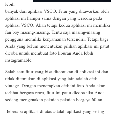
lebih
banyak dari aplikasi VSCO. Fitur yang ditawarkan oleh
aplikasi ini hampir sama dengan yang tersedia pada
aplikasi VSCO. Akan tetapi kedua aplikasi ini memiliki
fan boy masing-masing. Tentu saja masing-masing
pengguna memiliki kenyamanan tersendiri. Tetapi bagi
Anda yang belum menentukan pilihan aplikasi ini patut
dicoba untuk membuat foto liburan Anda lebih
instagramable.
Salah satu fitur yang bisa ditemukan di aplikasi ini dan
tidak ditemukan di aplikasi yang lain adalah efek
vintage. Dengan menerapkan efek ini foto Anda akan
terlihat bergaya retro, fitur ini patut dicoba jika Anda
sedang mengenakan pakaian-pakaian bergaya 60-an.
Beberapa aplikasi di atas adalah aplikasi yang sering