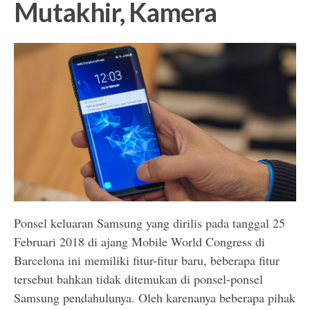
Mutakhir, Kamera
Ponsel keluaran Samsung yang dirilis pada tanggal 25
Februari 2018 di ajang Mobile World Congress di
Barcelona ini memiliki fitur-fitur baru, beberapa fitur
tersebut bahkan tidak ditemukan di ponsel-ponsel
Samsung pendahulunya. Oleh karenanya beberapa pihak