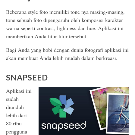
Beberapa style foto memiliki tone nya masing-masing,
tone sebuah foto dipengaruhi oleh komposisi karakter
warna seperti contrast, lightness dan hue. Aplikasi ini
memberikan Anda fitur-fitur tersebut.
Bagi Anda yang hobi dengan dunia fotografi aplikasi ini
akan membuat Anda lebih mudah dalam berkreasi.
SNAPSEED
Aplikasi ini
sudah
diunduh
lebih dari
80 ribu
pengguna