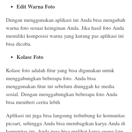
Edit Warna Foto
Dengan menggunakan aplikasi ini Anda bisa mengubah
warna foto sesuai keinginan Anda. Jika hasil foto Anda
memiliki komposisi warna yang kurang pas aplikasi ini
bisa dicoba.
Kolase Foto
Kolase foto adalah fitur yang bisa digunakan untuk
menggabungkan beberapa foto. Anda bisa
menggunakan fitur ini sebelum diunggah ke media
sosial. Dengan menggabungkan beberapa foto Anda
bisa memberi cerita lebih
Aplikasi ini juga bisa langsung terhubung ke komunitas
picsart, sehingga Anda bisa membagikan karya Anda di
komunitas ini. Anda juga bisa melihat karya orang lain