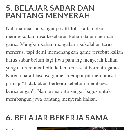
5. BELAJAR SABAR DAN
PANTANG MENYERAH
Nah manfaat ini sangat positif loh, kalian bisa
meningkatkan rasa kesabaran kalian dalam bermain
game. Mungkin kalian mengalami kekalahan terus
menerus, tapi demi memenangkan game tersebut kalian
harus sabar belum lagi jiwa pantang menyerah kalian
yang akan muncul bila kalah terus saat bermain game.
Karena para biasanya gamer mempunyai mempunyai
prinsip “Tidak akan berhenti sebelum membawa
kemenangan”. Nah prinsip itu sangat bagus untuk
membangun jiwa pantang menyerah kalian.
6. BELAJAR BEKERJA SAMA