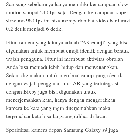
Samsung sebelumnya hanya memiliki kemampuan slow
motion sampai 240 fps saja. Dengan kemampuan super
slow mo 960 fps ini bisa memperlambat video berdurasi
0.2 detik menjadi 6 detik.
Fitur kamera yang lainnya adalah “AR emoji” yang bisa
digunakan untuk membuat emoji identik dengan bentuk
wajah pengguna. Fitur ini membuat aktivitas obrolan
Anda bisa menjadi lebih hidup dan menyenangkan.
Selain digunakan untuk membuat emoji yang identik
dengan wajah pengguna, fitur AR yang terintegrasi
dengan Bixby juga bisa digunakan untuk
menerjemahkan kata, hanya dengan mengarahkan
kamera ke kata yang ingin diterjemahkan maka
terjemahan kata bisa langsung dilihat di layar.
Spesifikasi kamera depan Samsung Galaxy s9 juga