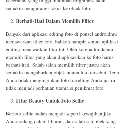
kecerahan yang tinggi ditambah brightness akan
semakin mengurangi fokus ke objek foto.
Berhati-Hati Dalam Memilih Filter
Banyak dari aplikasi editing foto di ponsel androidmu
menawarkan filter foto, bahkan hampir semua aplikasi
editing menawarkan fitur ini. Oleh karena itu dalam
memilih filter yang akan diaplikasikan ke foto harus
berhati-hati. Salah-salah memilih filter justru akan
semakin mengaburkan objek utama foto tersebut. Tentu
Anda tidak menginginkan foto travelling Anda justru
tidak menjadi perhatian utama si penikmat foto.
Fitur Beauty Untuk Foto Selfie
Berfoto selfie sudah menjadi seperti kewajiban jika
Anda sedang dalam liburan, dan salah satu efek yang