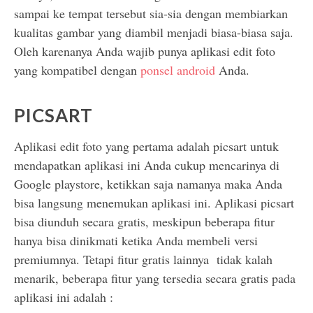
sampai ke tempat tersebut sia-sia dengan membiarkan
kualitas gambar yang diambil menjadi biasa-biasa saja.
Oleh karenanya Anda wajib punya aplikasi edit foto
yang kompatibel dengan
ponsel android
Anda.
PICSART
Aplikasi edit foto yang pertama adalah picsart untuk
mendapatkan aplikasi ini Anda cukup mencarinya di
Google playstore, ketikkan saja namanya maka Anda
bisa langsung menemukan aplikasi ini. Aplikasi picsart
bisa diunduh secara gratis, meskipun beberapa fitur
hanya bisa dinikmati ketika Anda membeli versi
premiumnya. Tetapi fitur gratis lainnya tidak kalah
menarik, beberapa fitur yang tersedia secara gratis pada
aplikasi ini adalah :