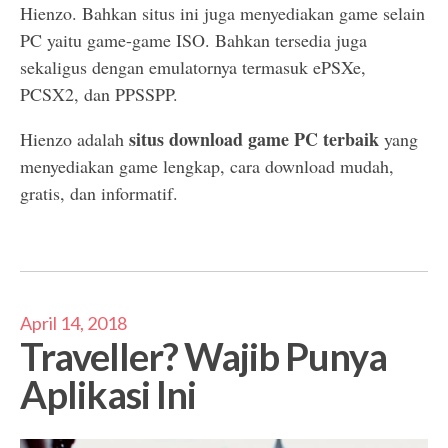
Hienzo. Bahkan situs ini juga menyediakan game selain
PC yaitu game-game ISO. Bahkan tersedia juga
sekaligus dengan emulatornya termasuk ePSXe,
PCSX2, dan PPSSPP.
situs download game PC terbaik
Hienzo adalah
yang
menyediakan game lengkap, cara download mudah,
gratis, dan informatif.
April 14, 2018
Traveller? Wajib Punya
Aplikasi Ini