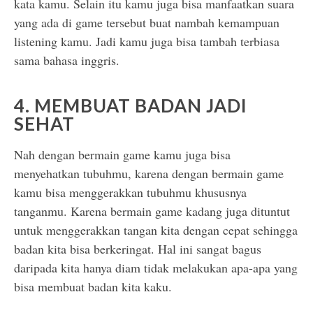
kata kamu. Selain itu kamu juga bisa manfaatkan suara
yang ada di game tersebut buat nambah kemampuan
listening kamu. Jadi kamu juga bisa tambah terbiasa
sama bahasa inggris.
4. MEMBUAT BADAN JADI
SEHAT
Nah dengan bermain game kamu juga bisa
menyehatkan tubuhmu, karena dengan bermain game
kamu bisa menggerakkan tubuhmu khususnya
tanganmu. Karena bermain game kadang juga dituntut
untuk menggerakkan tangan kita dengan cepat sehingga
badan kita bisa berkeringat. Hal ini sangat bagus
daripada kita hanya diam tidak melakukan apa-apa yang
bisa membuat badan kita kaku.