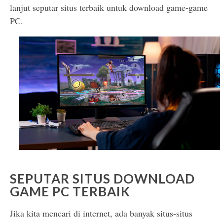
lanjut seputar situs terbaik untuk download game-game
PC.
SEPUTAR SITUS DOWNLOAD
GAME PC TERBAIK
Jika kita mencari di internet, ada banyak situs-situs